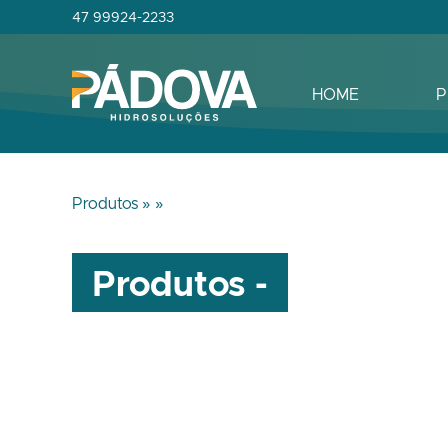
47 99924-2233
HOME
P
Produtos »
»
Produtos -